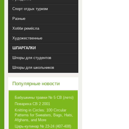
Спорт отдых туризм
Разные
Хобби ремёсла
Художественные
ШПАРГАЛКИ
Шпоры для студентов
Шпоры для школьников
Популярные новости
Бабушкины травки № 5 СВ (лето)
Повариха СВ 2 2001
Knitting in Circles: 100 Circular
Patterns for Sweaters, Bags, Hats,
Afghans, and More
Царь-кулинар № 23-24 (407-408)