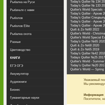
Today's Quilter № 134 2
Рыбалка на Руси
Today's Quilter № 133 2
Quilter's World Specials
Рыбачьте с нами
Today's Quilter - Архив 
Today's Quilter Спецвып
Рыболов
Today's Quilter - Архив 
Today's Quilter - Архив 
Рыболов Elite
Quilt & Zo №80 2022
Quilter's World - Christm
Рыбалка охота
Quilter's World Special E
Today's Quilter №65 202
Разные
Quilt & Zo №68 2020
Quilt & Zo №65 2019
Цветоводство
Today's Quilter №42 201
Todays Quilter №25 2017
КНИГИ
Quilter's World - Summer
Today’s Quilter №20 201
ЕГЭ ОГЭ
Quilter’s World — Spring
Аккумулятор
Уважаемый пос
Аудиокниги
Мы рекоменд
Бизнес
Информация
Гуманитарные науки
Посетители, н