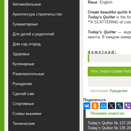
Язык
: English
Автомобильные
Create beautiful quilts 
Архитектура строительство
Today's Quilter
is the fi
**A SCATTERING of col
Гуманитарные
Today's Quilter
— журна
Для детей и родителей
квилта. В каждом номе
Дом сад огород
d o w n l o a d :
Здоровье
Кулинарные
Теги:
Today's Quilter
Pat
Развлекательные
Рукоделие
Категория:
Рукоделие
Сделай сам
Поделиться
Спортивные
Похожие новости:
Схемы вышивки
Today's Quilter № 137 2
Технические
Today's Quilter № 135 2