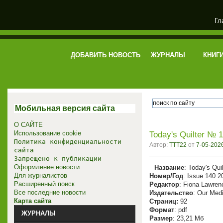
Гл
электронная библиотека
ДОБАВИТЬ НОВОСТЬ
ЖУРНАЛЫ
КНИГ
Мобильная версия сайта
О САЙТЕ
Использование cookie
Today's Quilter № 
Политика конфиденциальности
Автор:
TTT22
от
7-05-2026
сайта
Запрещено к публикации
Оформление новости
Название
: Today's Quil
Для журналистов
Номер/Год
: Issue 140 2
Расширенный поиск
Редактор
: Fiona Lawrenc
Все последние новости
Издательство
: Our Med
Карта сайта
Cтраниц:
92
Формат
: pdf
ЖУРНАЛЫ
Размер
: 23,21 Мб