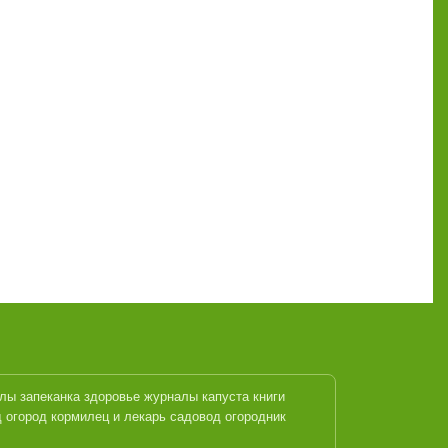
алы
запеканка
здоровье журналы
капуста
книги
 огород кормилец и лекарь
садовод огородник