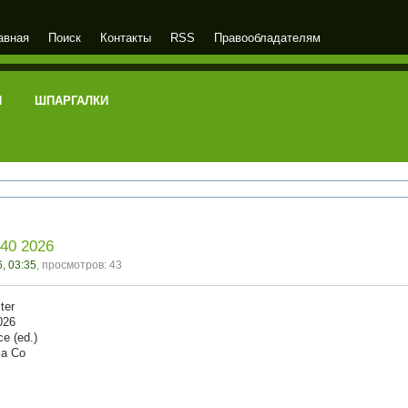
авная
Поиск
Контакты
RSS
Правообладателям
И
ШПАРГАЛКИ
140 2026
, 03:35
, просмотров: 43
ter
026
e (ed.)
ia Co