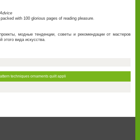
 Advice
g, packed with 100 glorious pages of reading pleasure.
роекты, модные тенденции, советы и рекомендации от мастеров
 этого вида искусства.
pattern
techniques
ornaments
quilt
appli