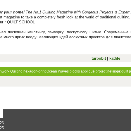
for your home!
The No.1 Quilting Magazine with Gorgeous Projects & Expert
rst magazine to take a completely fresh look at the world of traditional quiltin
our * QUILT SCHOOL
л посвящен квилтингу, пэчворку, лоскутному шитью. Современные п
ре много ярких воодушевляющих идей лоскутных проектов для любителей
turbobit
|
katfile
chwork
Quilting
hexagon-print
Ocean Waves blocks
appliqué project
печворк
quilt 
026
025