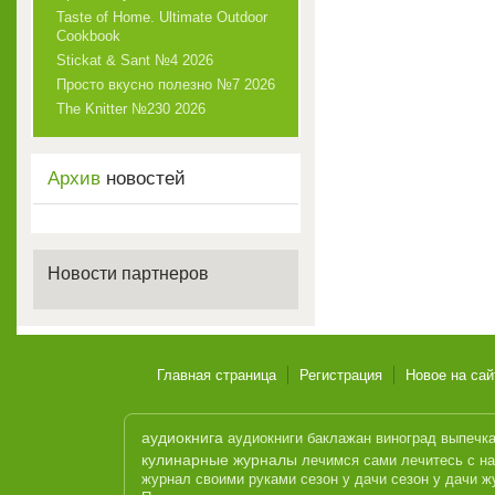
Taste of Home. Ultimate Outdoor
Cookbook
Stickat & Sant №4 2026
Просто вкусно полезно №7 2026
The Knitter №230 2026
Архив
новостей
Новости партнеров
Главная страница
Регистрация
Новое на сай
аудиокнига
аудиокниги
баклажан
виноград
выпечк
кулинарные журналы
лечимся сами
лечитесь с н
журнал
своими руками
сезон у дачи
сезон у дачи ж