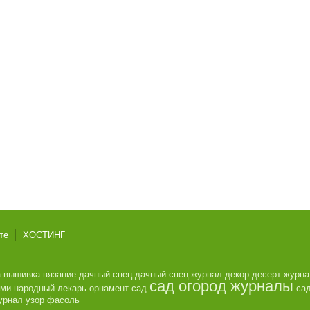
те
ХОСТИНГ
а
вышивка
вязание
дачный спец
дачный спец журнал
декор
десерт
журн
сад огород журналы
ами
народный лекарь
орнамент
сад
сад
урнал
узор
фасоль