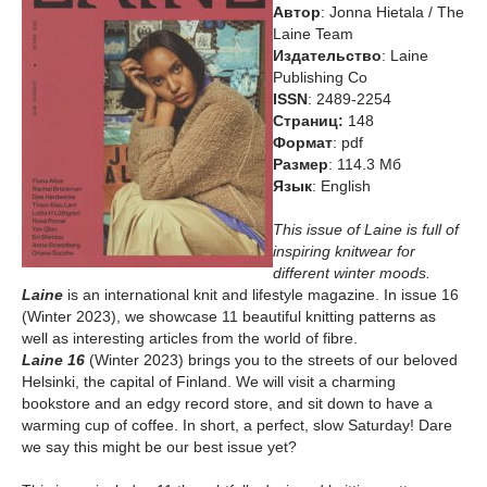
Автор
: Jonna Hietala / The
Laine Team
Издательство
: Laine
Publishing Co
ISSN
: 2489-2254
Cтраниц:
148
Формат
: pdf
Размер
: 114.3 Мб
Язык
: English
This issue of Laine is full of
inspiring knitwear for
different winter moods.
Laine
is an international knit and lifestyle magazine. In issue 16
(Winter 2023), we showcase 11 beautiful knitting patterns as
well as interesting articles from the world of fibre.
Laine 16
(Winter 2023) brings you to the streets of our beloved
Helsinki, the capital of Finland. We will visit a charming
bookstore and an edgy record store, and sit down to have a
warming cup of coffee. In short, a perfect, slow Saturday! Dare
we say this might be our best issue yet?