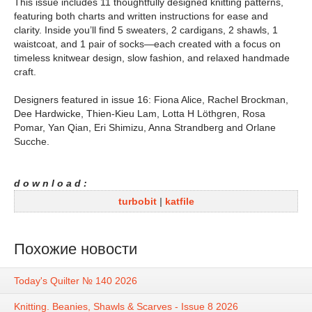
This issue includes 11 thoughtfully designed knitting patterns,
featuring both charts and written instructions for ease and
clarity. Inside you’ll find 5 sweaters, 2 cardigans, 2 shawls, 1
waistcoat, and 1 pair of socks—each created with a focus on
timeless knitwear design, slow fashion, and relaxed handmade
craft.
Designers featured in issue 16: Fiona Alice, Rachel Brockman,
Dee Hardwicke, Thien-Kieu Lam, Lotta H Löthgren, Rosa
Pomar, Yan Qian, Eri Shimizu, Anna Strandberg and Orlane
Sucche.
d o w n l o a d :
turbobit
|
katfile
Похожие новости
Today's Quilter № 140 2026
Knitting. Beanies, Shawls & Scarves - Issue 8 2026