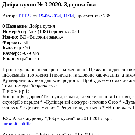
Добра кухня № 3 2020. Здорова їжа
Автор:
TTT22
от
19-06-2024, 11:14
, просмотров: 236
0
Название
: Добра кухня
Номер /год
: № 3 (108) березень /2020
Изд-во:
ВД «Високий замок»
Формат
: pdf
К-во стр.:
30
Размер
: 59,79 Мб
Язык
: українська
Прості кулінарні шедеври на кожен день! Це журнал для справж
інформація про корисні продукти та здорове харчування, а також
Кулінарний журнал для всієї родини: "Пробуджуємо смак до жи
Тема номера:
Здорова їжа
.
В н о м е р і :
Концепція здорової їжі: супи, салати, закуски, основні страви,
скумбрії з перцем * «Кулінарний екскурс»: печиво Oreo * «Духм
еспресо * «Дитяче меню» * Рецепти від читачів * «Вишивка»: 
P.S.:
Архів журналу "Добра кухня" за 2013-2015 р.р.:
turbobit
|
hitfile
Архив журнала "Добра кухня" за 2016-2017 гг.: