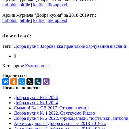
turbobit
|
hitfile
|
katfile
|
file-upload
Архив журнала "Добра кухня" за 2018-2019 гг.:
turbobit
|
hitfile
|
katfile
|
file-upload
d o w n l o a d:
Теги:
Добра кухня
Здорова їжа
правильне харчування
вівсяний
0
Категория:
Кулинарные
Поделиться
Похожие новости:
Добра кухня № 2 2024
Добра кухня № 1 2024
Смачно! № 1 СВ 2017. Страви з птиці
Добра кухня № 1 2022. Святкуємо Різдво
Добра кухня № 2 2022. Фрикадельки, тюфтельки, мітболи
Архив журнала "Добра кухня" за 2018-2019 гг.
Архив журнала "Добра кухня" за 2016-2017 гг.