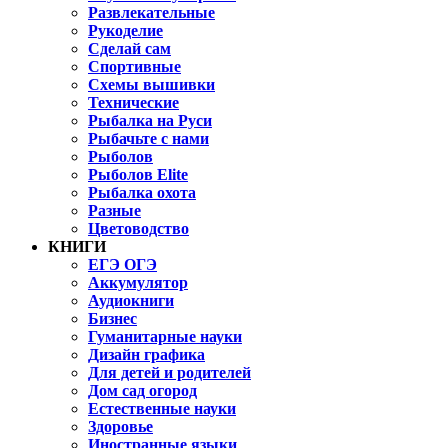
Развлекательные
Рукоделие
Сделай сам
Спортивные
Схемы вышивки
Технические
Рыбалка на Руси
Рыбачьте с нами
Рыболов
Рыболов Elite
Рыбалка охота
Разные
Цветоводство
КНИГИ
ЕГЭ ОГЭ
Аккумулятор
Аудиокниги
Бизнес
Гуманитарные науки
Дизайн графика
Для детей и родителей
Дом сад огород
Естественные науки
Здоровье
Иностранные языки