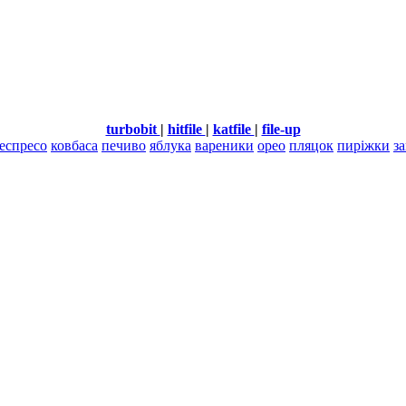
turbobit
|
hitfile
|
katfile
|
file-up
еспресо
ковбаса
печиво
яблука
вареники
орео
пляцок
пиріжки
з