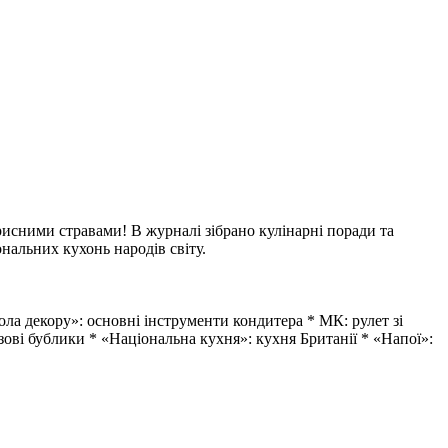
рисними стравами! В журналі зібрано кулінарні поради та
ональних кухонь народів світу.
кола декору»: основні інструменти кондитера * МК: рулет зі
зові бублики * «Національна кухня»: кухня Британії * «Напої»: