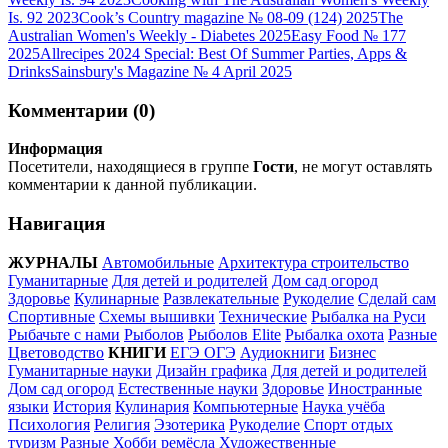
Is. 92 2023
Cook’s Country magazine № 08-09 (124) 2025
The
Australian Women's Weekly - Diabetes 2025
Easy Food № 177
2025
Allrecipes 2024 Special: Best Of Summer Parties, Apps &
Drinks
Sainsbury's Magazine № 4 April 2025
Комментарии (0)
Информация
Посетители, находящиеся в группе
Гости
, не могут оставлять
комментарии к данной публикации.
Навигация
ЖУРНАЛЫ
Автомобильные
Архитектура строительство
Гуманитарные
Для детей и родителей
Дом сад огород
Здоровье
Кулинарные
Развлекательные
Рукоделие
Сделай сам
Спортивные
Схемы вышивки
Технические
Рыбалка на Руси
Рыбачьте с нами
Рыболов
Рыболов Elite
Рыбалка охота
Разные
Цветоводство
КНИГИ
ЕГЭ ОГЭ
Аудиокниги
Бизнес
Гуманитарные науки
Дизайн графика
Для детей и родителей
Дом сад огород
Естественные науки
Здоровье
Иностранные
языки
История
Кулинария
Компьютерные
Наука учёба
Психология
Религия
Эзотерика
Рукоделие
Спорт отдых
туризм
Разные
Хобби ремёсла
Художественные