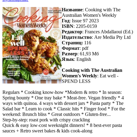
Название
: Cooking with The
Australian Women's Weekly
Год
: Issue 97 2023
ISBN
: 2205-0159
Редактор
: Frances Abdallaoui (Ed.)
Издательство
: Are Media Pty Ltd
Cтраниц:
116
Формат
: pdf
Размер
: 61,93 Мб
Язык
: English
Cooking with The Australian
Women's Weekly
: Eat well -
SPEND LESS
Regulars * Cooking know-how *Modern & retro * In season:
Spring bounty * One tray bake * Meat-free. Vegan friendly * 4
ways with quinoa. 4 ways with dessert jars * Pasta party * The
Salad bar * Learn to cook * Classic hits * Finger food * For the
weekend: Brunch bliss * Great outdoors * Gluten-free...
Step-by-step: roast pork with crispy crackling
Quick & easy low-cost weeknight dinners! * 8 best-ever pasta
sauces + Retro sweet bakes & kids cook-along