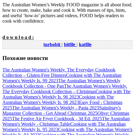
The Australian Women’s Weekly FOOD magazine is all about food;
how to create, make, bake and cook it. With masses of tips, hints,
and useful ‘how-to’ pictures and videos, FOOD helps readers to
cook with confidence.
d o w n l o a d :
turbobit
|
hitfile
|
katfile
Похожие новости
The Australian Women's Weekly. The Everyday Cookbook
Collection – Gluten-Free Dinners
Cooking with The Australian
Women's Weekly Is. 99 2023
The Australian Women's Weekly
Cookbook Collection - One Pan
The Australian Women's Weekly.
The Everyday Cookbook Collection – Christmas
Cooking with The
Australian Women's Weekly Is. 96 2023
Cooking with The
Australian Women's Weekly Is. 98 2023
Easy Food - Christmas
2025
The Australian Women's Weekly - Pasta 2023
Sainsbury's
Magazine Collection - Get Ahead Christmas 2025
Olive: Christmas
2025
The Festive Air Fryer Cookbook - 3d Ed. 2025
The Australian
Women's Weekly - Christmas Table
Cooking with The Australian
Women's Weekly Is. 95 2023
Cooking with The Australian Women's
Weekly Is. 94 2023
Cooking with The Australian Women's Weekly