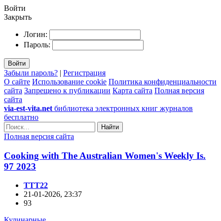
Войти
Закрыть
Логин:
Пароль:
Войти
Забыли пароль?
|
Регистрация
О сайте
Использование cookie
Политика конфиденциальности
сайта
Запрещено к публикации
Карта сайта
Полная версия
сайта
via-est-vita.net
библиотека электронных книг журналов
бесплатно
Найти
Полная версия сайта
Cooking with The Australian Women's Weekly Is.
97 2023
TTT22
21-01-2026, 23:37
93
Кулинарные