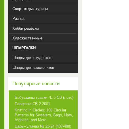
Спорт отдых туризм
Разные
Хобби ремёсла
Художественные
ШПАРГАЛКИ
Шпоры для студентов
Шпоры для школьников
Популярные новости
Бабушкины травки № 5 СВ (лето)
Повариха СВ 2 2001
Knitting in Circles: 100 Circular
Patterns for Sweaters, Bags, Hats,
Afghans, and More
Царь-кулинар № 23-24 (407-408)