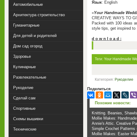
Язык
: English
Автомобильные
«
Your Handmade Wedd
Архитектура строительство
CREATIVE WAYS TO G
Packed with 100 ideas and
Гуманитарные
style tips, get inspired t
Для детей и родителей
d o w n l o a d :
Дом сад огород
Здоровье
Теги:
Your Handmade We
Кулинарные
Развлекательные
Категория:
Рукоделие
Рукоделие
Поделиться
Сделай сам
Похожие новости:
Спортивные
Knitting. Beanies, Shawl
Mollie Makes: Handmade 
Схемы вышивки
Annie's Attic. Creative P
Simple Crochet Patterns 
Технические
Mollie Makes: Easter Ma