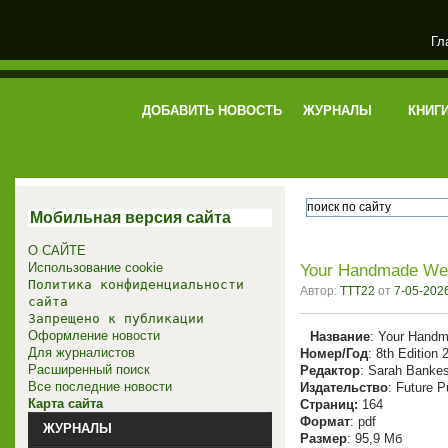
Гл
электронная библиотека
ДОБАВИТЬ НОВОСТЬ
ЖУРНАЛЫ
КНИГ
Мобильная версия сайта
О САЙТЕ
Использование cookie
Your Handmade Wedd
Политика конфиденциальности
Автор:
TTT22
от
7-05-2026
сайта
Запрещено к публикации
Оформление новости
Название
: Your Hand
Для журналистов
Номер/Год
: 8th Edition 
Расширенный поиск
Редактор
: Sarah Banke
Все последние новости
Издательство
: Future P
Карта сайта
Cтраниц:
164
Формат
: pdf
ЖУРНАЛЫ
Размер
: 95,9 Мб