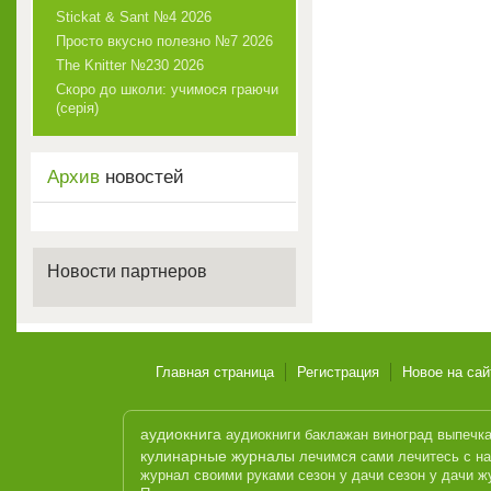
Stickat & Sant №4 2026
Просто вкусно полезно №7 2026
The Knitter №230 2026
Скоро до школи: учимося граючи
(серія)
Архив
новостей
Новости партнеров
Главная страница
Регистрация
Новое на сай
аудиокнига
аудиокниги
баклажан
виноград
выпечк
кулинарные журналы
лечимся сами
лечитесь с н
журнал
своими руками
сезон у дачи
сезон у дачи ж