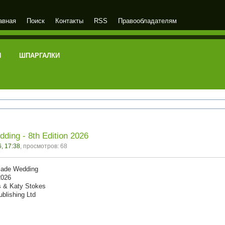
авная
Поиск
Контакты
RSS
Правообладателям
И
ШПАРГАЛКИ
ing - 8th Edition 2026
, 17:38
, просмотров: 68
made Wedding
2026
s & Katy Stokes
ublishing Ltd