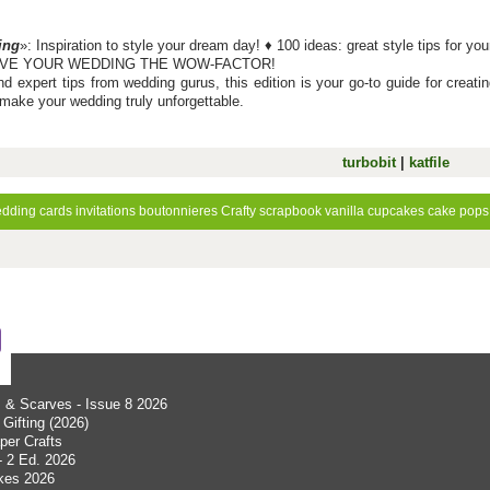
ing
»: Inspiration to style your dream day! ♦ 100 ideas: great style tips for y
IVE YOUR WEDDING THE WOW-FACTOR!
 expert tips from wedding gurus, this edition is your go-to guide for creati
o make your wedding truly unforgettable.
turbobit
|
katfile
dding
cards
invitations
boutonnieres
Crafty
scrapbook
vanilla cupcakes
cake pops
s & Scarves - Issue 8 2026
Gifting (2026)
aper Crafts
- 2 Ed. 2026
kes 2026