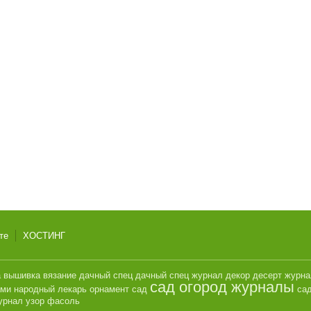
те
ХОСТИНГ
а
вышивка
вязание
дачный спец
дачный спец журнал
декор
десерт
журн
сад огород журналы
ами
народный лекарь
орнамент
сад
сад
урнал
узор
фасоль