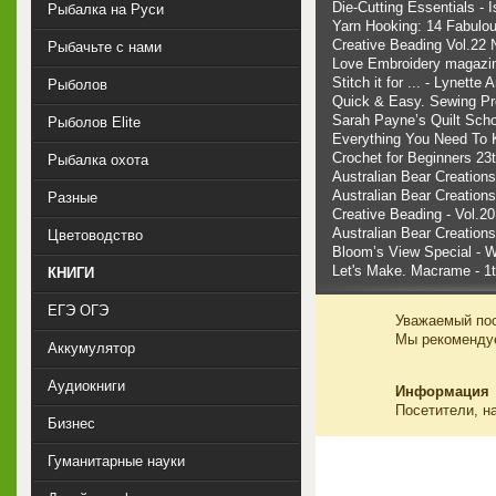
Die-Cutting Essentials - 
Рыбалка на Руси
Yarn Hooking: 14 Fabulo
Creative Beading Vol.22
Рыбачьте с нами
Love Embroidery magazine
Stitch it for ... - Lynette
Рыболов
Quick & Easy. Sewing Pro
Sarah Payne’s Quilt Scho
Рыболов Elite
Everything You Need To 
Crochet for Beginners 23
Рыбалка охота
Australian Bear Creation
Australian Bear Creation
Разные
Creative Beading - Vol.
Australian Bear Creation
Цветоводство
Bloom’s View Special - 
Let's Make. Macrame - 1t
КНИГИ
ЕГЭ ОГЭ
Уважаемый пос
Мы рекоменд
Аккумулятор
Аудиокниги
Информация
Посетители, н
Бизнес
Гуманитарные науки