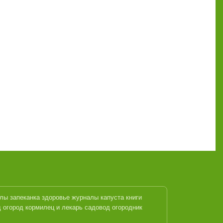
алы
запеканка
здоровье журналы
капуста
книги
 огород кормилец и лекарь
садовод огородник