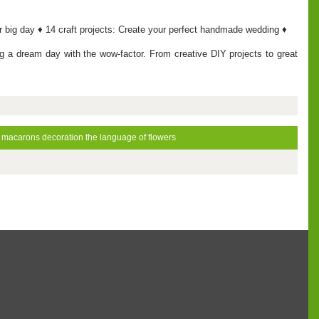
our big day ♦ 14 craft projects: Create your perfect handmade wedding ♦
ng a dream day with the wow-factor. From creative DIY projects to great
macarons
decoration
the language of flowers