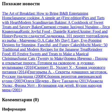
Похожие новости
The Art of Breakfast: How to Bring B&B Entertaining
Home
Japanese cooking. A simple art (First edition)
Pies and Tarts
with Heart
Modern Scandinavian Baking: A Cookbook of Sweet
Treats and Savory Bakes
Святкові страви Західної України - Леся
Кравецька
Rustic Joyful Food - Danielle Kartes
Ukraine: Food and
History
Радости сладости
Сладкоежка. 101 рецепт тортов
Блюда
из рыбы - Марченко О.А.
Cake My Day!: Easy, Eye-Popping
Designs for Stunning, Fanciful, and Funny Cakes
Mochi Magic: 50
Traditional and Modern Recipes for the Japanese Treat
Reindeer
Food: 85 Festive Sweets and Treats to Make a Magical
Christmas
Sugar Cats (Twenty to Make)
Зоряна Ивченко - Пиццы
и открытые пироги. Готовим на сковороде, в духовке,
мультиварке (2016)
Скеррет П., Уиллет У. - Химия здорового
питания (2014)
Григорьева А. - Секреты домашних заготовок.
Русские традиции (2008)
Сборник рецептов американской
кухни (2003)
Олеся Шедевр - Вкус Таиланда (2013)
Анжела
Уилкс, Фиона Уотт - Кулинария для детей. Кухни народов
мира (2001)
Комментарии (0)
Информация