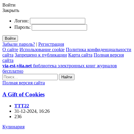
Войти
Закрыть
Логин:
Пароль:
Войти
Забыли пароль?
|
Регистрация
О сайте
Использование cookie
Политика конфиденциальности
сайта
Запрещено к публикации
Карта сайта
Полная версия
сайта
via-est-vita.net
библиотека электронных книг журналов
бесплатно
Найти
Полная версия сайта
A Gift of Cookies
TTT22
31-12-2024, 16:26
236
Кулинария