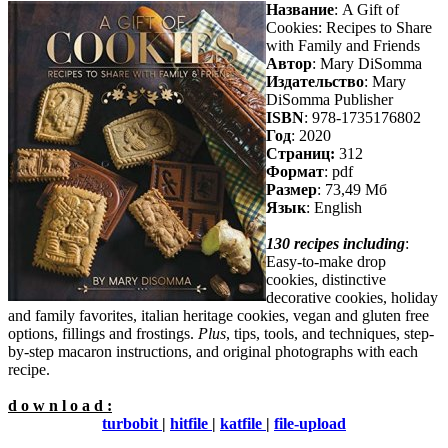
Название
: A Gift of
Cookies: Recipes to Share
with Family and Friends
Автор
: Mary DiSomma
Издательство
: Mary
DiSomma Publisher
ISBN
: 978-1735176802
Год
: 2020
Cтраниц:
312
Формат
: pdf
Размер
: 73,49 Мб
Язык
: English
130 recipes including
:
Easy-to-make drop
cookies, distinctive
decorative cookies, holiday
and family favorites, italian heritage cookies, vegan and gluten free
options, fillings and frostings.
Plus
, tips, tools, and techniques, step-
by-step macaron instructions, and original photographs with each
recipe.
d o w n l o a d :
turbobit
|
hitfile
|
katfile
|
file-upload