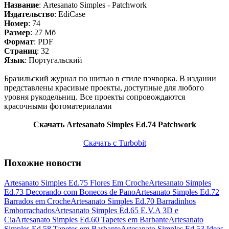
Название
: Artesanato Simples - Patchwork
Издательство
: EdiCase
Номер
: 74
Размер
: 27 Мб
Формат
: PDF
Страниц
: 32
Язык
: Португальский
Бразильский журнал по шитью в стиле пэчворка. В издании
представлены красивые проекты, доступные для любого
уровня рукодельниц. Все проекты сопровождаются
красочными фотоматериалами
Скачать Artesanato Simples Ed.74 Patchwork
Скачать с Turbobit
Похожие новости
Artesanato Simples Ed.75 Flores Em Croche
Artesanato Simples
Ed.73 Decorando com Bonecos de Pano
Artesanato Simples Ed.72
Barrados em Croche
Artesanato Simples Ed.70 Barradinhos
Emborrachados
Artesanato Simples Ed.65 E.V.A 3D e
Cia
Artesanato Simples Ed.60 Tapetes em Barbante
Artesanato
Simples Ed.58 Tapetes em Barbante
Artesanato Simples Ed.53 Ideas