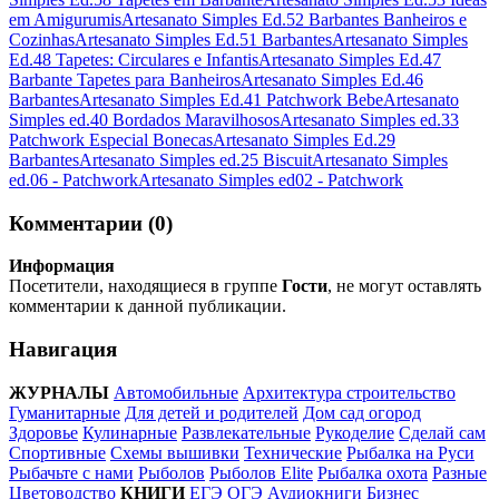
em Amigurumis
Artesanato Simples Ed.52 Barbantes Banheiros e
Cozinhas
Artesanato Simples Ed.51 Barbantes
Artesanato Simples
Ed.48 Tapetes: Circulares e Infantis
Artesanato Simples Ed.47
Barbante Tapetes para Banheiros
Artesanato Simples Ed.46
Barbantes
Artesanato Simples Ed.41 Patchwork Bebe
Artesanato
Simples ed.40 Bordados Maravilhosos
Artesanato Simples ed.33
Patchwork Especial Bonecas
Artesanato Simples Ed.29
Barbantes
Artesanato Simples ed.25 Biscuit
Artesanato Simples
ed.06 - Patchwork
Artesanato Simples ed02 - Patchwork
Комментарии (0)
Информация
Посетители, находящиеся в группе
Гости
, не могут оставлять
комментарии к данной публикации.
Навигация
ЖУРНАЛЫ
Автомобильные
Архитектура строительство
Гуманитарные
Для детей и родителей
Дом сад огород
Здоровье
Кулинарные
Развлекательные
Рукоделие
Сделай сам
Спортивные
Схемы вышивки
Технические
Рыбалка на Руси
Рыбачьте с нами
Рыболов
Рыболов Elite
Рыбалка охота
Разные
Цветоводство
КНИГИ
ЕГЭ ОГЭ
Аудиокниги
Бизнес