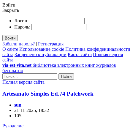
Войти
Закрыть
Логин:
Пароль:
Войти
Забыли пароль?
|
Регистрация
О сайте
Использование cookie
Политика конфиденциальности
сайта
Запрещено к публикации
Карта сайта
Полная версия
сайта
via-est-vita.net
библиотека электронных книг журналов
бесплатно
Найти
Полная версия сайта
Artesanato Simples Ed.74 Patchwork
sun
21-11-2025, 18:32
105
Рукоделие