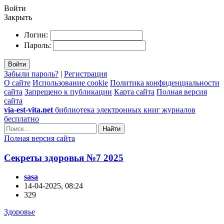
Войти
Закрыть
Логин:
Пароль:
Войти
Забыли пароль?
|
Регистрация
О сайте
Использование cookie
Политика конфиденциальности
сайта
Запрещено к публикации
Карта сайта
Полная версия
сайта
via-est-vita.net
библиотека электронных книг журналов
бесплатно
Найти
Полная версия сайта
Секреты здоровья №7 2025
sasa
14-04-2025, 08:24
329
Здоровье