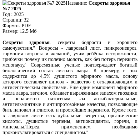
Название:
Секреты здоровья
№7 2025
Год : 2025
Страниц: 32
Формат: PDF
Размер: 12.5 Мб
Секреты здоровья
- секреты бодрости и хорошего
самочувствия.
Вопросы -
лавровый лист, панкреонекроз,
гармония возраста и желаний, учим ребёнка осторожности,
грибочки почему их полезно молоть, как без потерь пережить
менопаузу.
Современные ученые подтверждают богатый
биологический состав листьев лавра. К примеру, в них
содержится до 4,5% душистого эфирного масла, основу
которого составляет цинеол - вещество с отхаркивающим и
антисептическим свойствами. Еще один компонент эфирного
масла лавра, эвгенол, обладает выраженным запахом гвоздики
и ненавистен патогенам -за антибактериальные,
антигельминтные и антипротозойные качества, позволяющие
бить наповал и глистов, и простейших паразитов. Кроме того,
в лавровом листе есть дубильные вещества, органические
кислоты, душистые терпены, антиоксиданты, горечи, и
минералы.
Перед применением необходимо
проконсультироваться с специалистом.