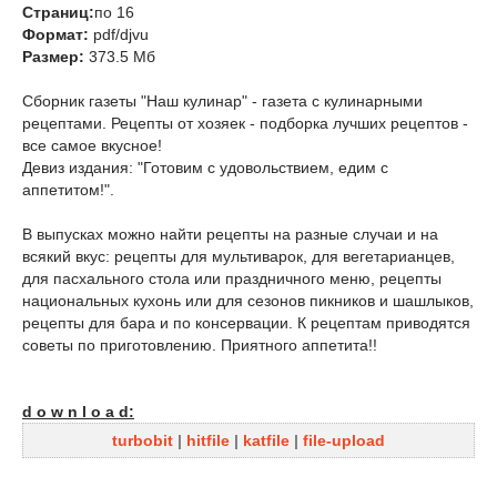
Страниц:
по 16
Формат:
pdf/djvu
Размер:
373.5 Мб
Сборник газеты "Наш кулинар" - газета с кулинарными
рецептами. Рецепты от хозяек - подборка лучших рецептов -
все самое вкусное!
Девиз издания: "Готовим с удовольствием, едим с
аппетитом!".
В выпусках можно найти рецепты на разные случаи и на
всякий вкус: рецепты для мультиварок, для вегетарианцев,
для пасхального стола или праздничного меню, рецепты
национальных кухонь или для сезонов пикников и шашлыков,
рецепты для бара и по консервации. К рецептам приводятся
советы по приготовлению. Приятного аппетита!!
d o w n l o a d:
turbobit
|
hitfile
|
katfile
|
file-upload