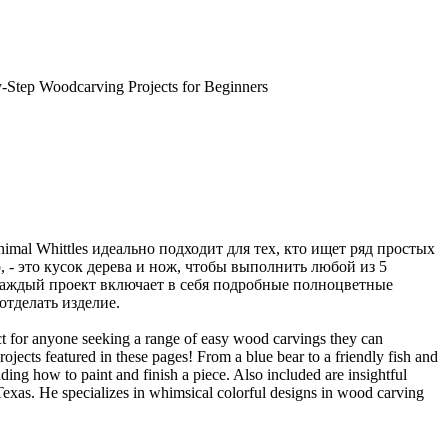
y-Step Woodcarving Projects for Beginners
l Whittles идеально подходит для тех, кто ищет ряд простых
 - это кусок дерева и нож, чтобы выполнить любой из 5
 каждый проект включает в себя подробные полноцветные
отделать изделие.
ect for anyone seeking a range of easy wood carvings they can
ojects featured in these pages! From a blue bear to a friendly fish and
uding how to paint and finish a piece. Also included are insightful
n Texas. He specializes in whimsical colorful designs in wood carving