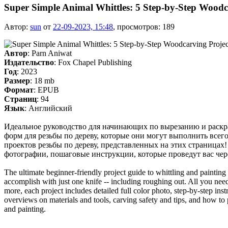
Super Simple Animal Whittles: 5 Step-by-Step Woodca
Автор:
sun
от
22-09-2023, 15:48
, просмотров: 189
Автор
: Parn Aniwat
Издательство
: Fox Chapel Publishing
Год
: 2023
Размер
: 18 mb
Формат
: EPUB
Страниц
: 94
Язык
: Английский
Идеальное руководство для начинающих по вырезанию и раскра
форм для резьбы по дереву, которые они могут выполнить всего
проектов резьбы по дереву, представленных на этих страница
фотографии, пошаговые инструкции, которые проведут вас через 
The ultimate beginner-friendly project guide to whittling and paintin
accomplish with just one knife -- including roughing out. All you need
more, each project includes detailed full color photo, step-by-step inst
overviews on materials and tools, carving safety and tips, and how to 
and painting.