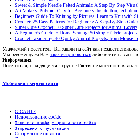
Sweet & Simple Needle Felted Animals: A Step-By-Step Visua
Art Makers: Polymer Clay for Beginners: Inspiration, techniques
Beginners Guide To Knitting by Pictures: Learn to Knit with Sim
Crochet: 25 Easy Patterns for Beginners: A Step-By-Step Guid
Super Cute Crochet: 10 Super Cute Projects for Animal Lovers
A Beginner's Guide to Home Sewing: 50 simple fabric projects 
Crochet Taxidermy: 30 Quirky Animal Projects, from Mouse t
Уважаемый посетитель, Вы зашли на сайт как незарегистриров
Мы рекомендуем Вам
зарегистрироваться
либо войти на сайт п
Информация
Посетители, находящиеся в группе
Гости
, не могут оставлять
Мобильная версия сайта
О САЙТЕ
Использование cookie
Политика конфиденциальности сайта
Запрещено к публикации
Оформление новости