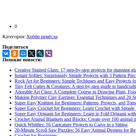
0
Категория:
Хобби ремёсла
Поделиться
Похожие новости:
Creative Stained Glass: 17 step-by-step projects for stunning gla
Instant Softies: Surprisingly Simple Projects with 3 Pattern Piec
Rock Art for Beginners: Simple Techiques and Easy Projects fo
Tiny Felt Cuties & Creatures: A step-by-step guide to handcraft
Adorable Art Class: A Complete Course in Drawing Plant, Food
Making Polymer Clay Earrings: Essential Techniques and 20 St
Super Easy Knitting for Beginners: Patterns, Projects, and Tons 
Super Easy Crochet for Beginners: Learn Crochet with Simple St
Super Easy Origami for Beginners: Learn to Fold Origami with E
Crochet Animal Blankets and Blocks: Create over 100 animal pr
Quick Whittles: 16 Caricature Projects to Carve in a Sitting
20-Minute Scroll Saw Puzzles: 56 Easy Animal Designs for Be
Crochet for Beginners