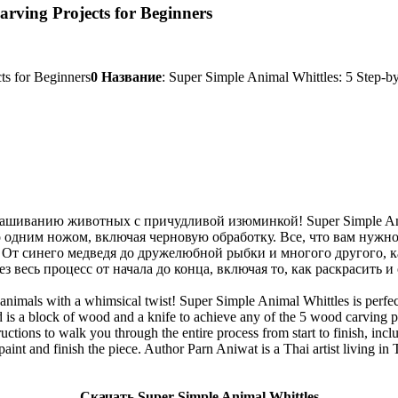
rving Projects for Beginners
0
Название
: Super Simple Animal Whittles: 5 Step-b
шиванию животных с причудливой изюминкой! Super Simple Anima
 одним ножом, включая черновую обработку. Все, что вам нужно,
х! От синего медведя до дружелюбной рыбки и многого другого,
весь процесс от начала до конца, включая то, как раскрасить и 
g animals with a whimsical twist! Super Simple Animal Whittles is perf
 is a block of wood and a knife to achieve any of the 5 wood carving pr
ructions to walk you through the entire process from start to finish, incl
paint and finish the piece. Author Parn Aniwat is a Thai artist living i
Скачать Super Simple Animal Whittles