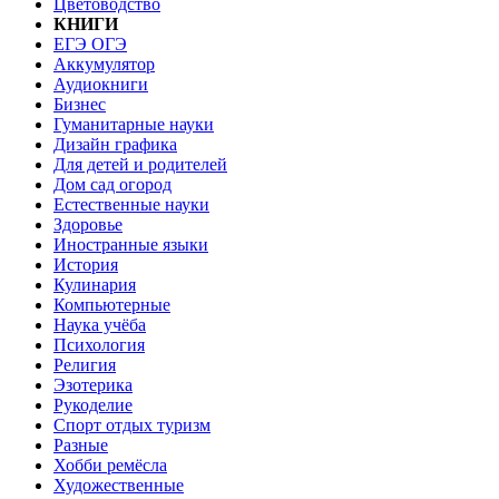
Цветоводство
КНИГИ
ЕГЭ ОГЭ
Аккумулятор
Аудиокниги
Бизнес
Гуманитарные науки
Дизайн графика
Для детей и родителей
Дом сад огород
Естественные науки
Здоровье
Иностранные языки
История
Кулинария
Компьютерные
Наука учёба
Психология
Религия
Эзотерика
Рукоделие
Спорт отдых туризм
Разные
Хобби ремёсла
Художественные