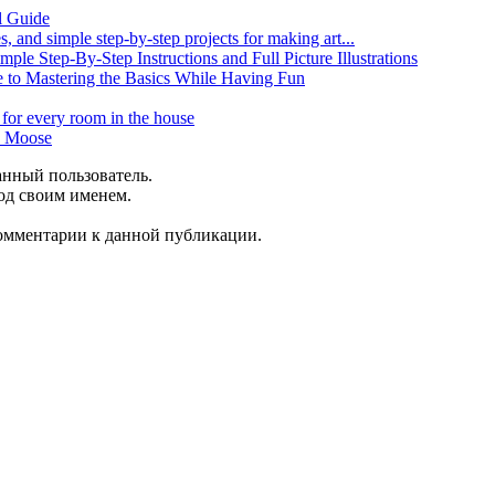
l Guide
, and simple step-by-step projects for making art...
ple Step-By-Step Instructions and Full Picture Illustrations
e to Mastering the Basics While Having Fun
for every room in the house
o Moose
анный пользователь.
од своим именем.
 комментарии к данной публикации.