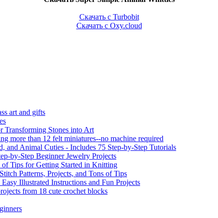
Скачать с Turbobit
Скачать с Оxy.cloud
ss art and gifts
es
r Transforming Stones into Art
ing more than 12 felt miniatures--no machine required
, and Animal Cuties - Includes 75 Step-by-Step Tutorials
ep-by-Step Beginner Jewelry Projects
of Tips for Getting Started in Knitting
itch Patterns, Projects, and Tons of Tips
asy Illustrated Instructions and Fun Projects
ojects from 18 cute crochet blocks
ginners