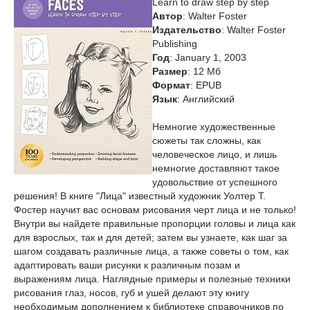
Learn to draw step by step
Автор
: Walter Foster
Издательство
: Walter Foster
Publishing
Год
: January 1, 2003
Размер
: 12 Мб
Формат
: EPUB
Язык
: Английский
Немногие художественные
сюжеты так сложны, как
человеческое лицо, и лишь
немногие доставляют такое
удовольствие от успешного
решения! В книге "Лица" известный художник Уолтер Т.
Фостер научит вас основам рисования черт лица и не только!
Внутри вы найдете правильные пропорции головы и лица как
для взрослых, так и для детей; затем вы узнаете, как шаг за
шагом создавать различные лица, а также советы о том, как
адаптировать ваши рисунки к различным позам и
выражениям лица. Наглядные примеры и полезные техники
рисования глаз, носов, губ и ушей делают эту книгу
необходимым дополнением к библиотеке справочников по