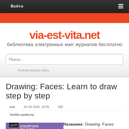
Войти
via-est-vita.net
библиотека электронных книг журналов бесплатно
Полная версия сайта
Drawing: Faces: Learn to draw
step by step
sun
26-04-2025, 19:05
188
Хобби ремёсла
Название
: Drawing: Faces: