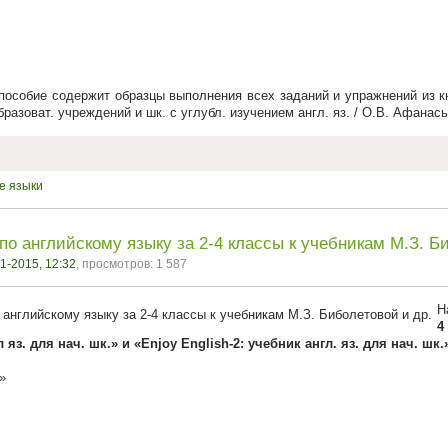
особие содержит образцы выполнения всех заданий и упражнений из кни
бразоват. учреждений и шк. с углубл. изучением англ. яз. / О.В. Афанас
е языки
о английскому языку за 2-4 классы к учебникам М.З. Б
1-2015, 12:32
, просмотров: 1 587
Н
4
л яз. для нач. шк.» и «Enjoy English-2: учебник англ. яз. для нач. шк.
»