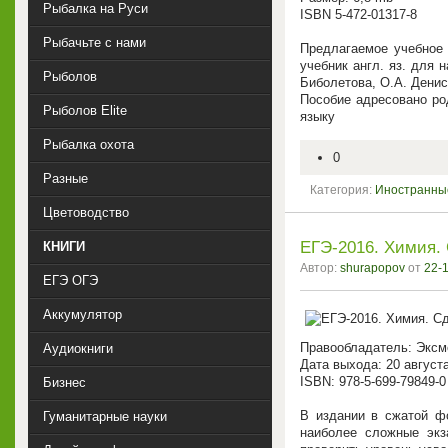
Рыбалка на Руси
ISBN 5-472-01317-8
Рыбачьте с нами
Предлагаемое учебное 
учебник англ. яз. для 
Рыболов
Биболетова, О.А. Денис
Пособие адресовано ро
Рыболов Elite
языку
Рыбалка охота
0
Разные
Категория:
Иностранны
Цветоводство
ЕГЭ-2016. Химия.
КНИГИ
Автор:
shurapopov
от
22-1
ЕГЭ ОГЭ
Аккумулятор
Правообладатель: Эксм
Аудиокниги
Дата выхода: 20 август
ISBN: 978-5-699-79849-0
Бизнес
В издании в сжатой ф
Гуманитарные науки
наиболее сложные экз