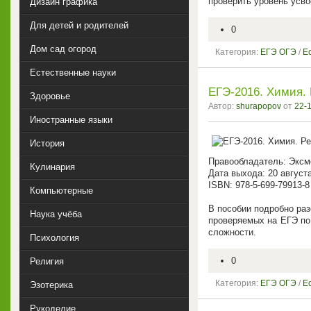
проверить уровень усв
Дизайн графика
Для детей и родителей
0
Дом сад огород
Категория:
ЕГЭ ОГЭ
/
Е
Естественные науки
ЕГЭ-2016. Химия.
Здоровье
Автор:
shurapopov
от
22-1
Иностранные языки
История
Правообладатель: Эксм
Кулинария
Дата выхода: 20 август
ISBN: 978-5-699-79913-8
Компьютерные
В пособии подробно раз
Наука учёба
проверяемых на ЕГЭ по
сложности.
Психология
0
Религия
Категория:
ЕГЭ ОГЭ
/
Е
Эзотерика
Рукоделие