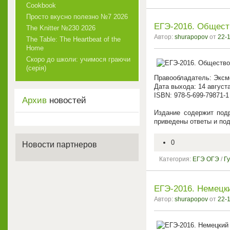
Cookbook
Просто вкусно полезно №7 2026
ЕГЭ-2016. Общест
The Knitter №230 2026
Автор:
shurapopov
от
22-1
The Table: The Heartbeat of the
Home
Скоро до школи: учимося граючи
(серія)
Правообладатель: Эксм
Дата выхода: 14 август
ISBN: 978-5-699-79871-1
Архив
новостей
Издание содержит под
приведены ответы и по
0
Новости партнеров
Категория:
ЕГЭ ОГЭ
/
Г
ЕГЭ-2016. Немецк
Автор:
shurapopov
от
22-1