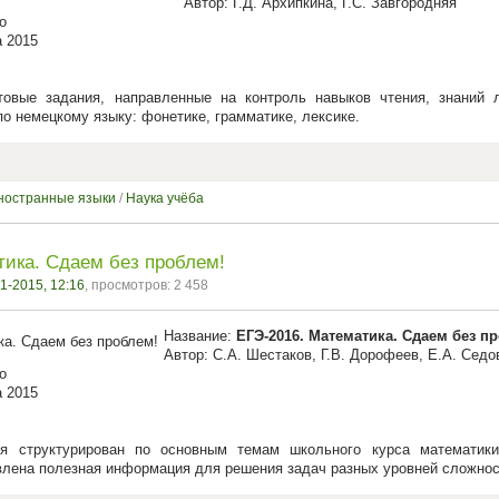
Автор: Г.Д. Архипкина, Г.С. Завгородняя
о
а 2015
товые задания, направленные на контроль навыков чтения, знаний 
о немецкому языку: фонетике, грамматике, лексике.
ностранные языки
/
Наука учёба
тика. Сдаем без проблем!
1-2015, 12:16
, просмотров: 2 458
Название:
ЕГЭ-2016. Математика. Сдаем без п
Автор: С.А. Шестаков, Г.В. Дорофеев, Е.А. Седо
о
а 2015
я структурирован по основным темам школьного курса математики
лена полезная информация для решения задач разных уровней сложнос