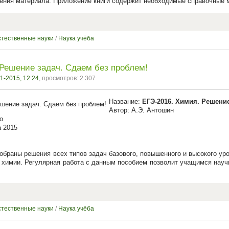
оения материала. Приложение книги содержит необходимые справочные 
стественные науки
/
Наука учёба
 Решение задач. Сдаем без проблем!
1-2015, 12:24
, просмотров: 2 307
Название:
ЕГЭ-2016. Химия. Решение
Автор: А.Э. Антошин
о
а 2015
обраны решения всех типов задач базового, повышенного и высокого ур
 химии. Регулярная работа с данным пособием позволит учащимся научи
стественные науки
/
Наука учёба