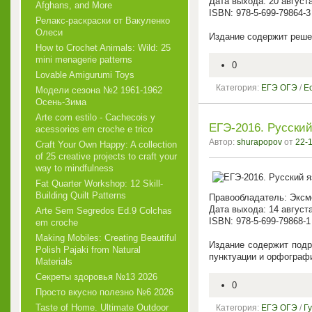
Дата выхода: 20 август
Afghans, and More
ISBN: 978-5-699-79864-3
Релакс-раскраски от Вакуленко
Олеси
Издание содержит решен
How to Crochet Animals: Wild: 25
mini menagerie patterns
0
Lovable Amigurumi Toys
Категория:
ЕГЭ ОГЭ
/
Е
Модели сезона №2 1961-1962
Осень-Зима
Arte com estilo - Cachecois у
ЕГЭ-2016. Русский
acessorios em croche e trico
Автор:
shurapopov
от
22-1
Craft Your Own Happy: A collection
of 25 creative projects to craft your
way to mindfulness
Fat Quarter Workshop: 12 Skill-
Building Quilt Patterns
Правообладатель: Эксм
Дата выхода: 14 август
Arte Sem Segredos Ed.9 Colchas
ISBN: 978-5-699-79868-1
em croche
Making Mobiles: Creating Beautiful
Издание содержит подр
Polish Pajaki from Natural
пунктуации и орфографи
Materials
Секреты здоровья №13 2026
0
Просто вкусно полезно №6 2026
Taste of Home. Ultimate Outdoor
Категория:
ЕГЭ ОГЭ
/
Г