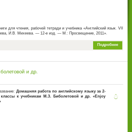
ги для чтения, рабочей тетради и учебника «Английский язык. VII
ьева, И.В. Михеева. — 12-е изд. — М.: Просвещение, 2011».
Подробнее
иболетовой и др.
азвание:
Домашняя работа по английскому языку за 2-
0
 классы к учебникам М.З. Биболетовой и др. «Enjoy
»