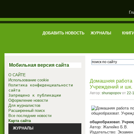
Гл
электронная библиотека
ДОБАВИТЬ НОВОСТЬ
ЖУРНАЛЫ
КНИГ
Мобильная версия сайта
О САЙТЕ
Использование cookie
Домашняя работа п
Политика конфиденциальности
Учреждений и шк. 
сайта
Автор:
shurapopov
от
22-1
Запрещено к публикации
Оформление новости
Для журналистов
Расширенный поиск
Все последние новости
Карта сайта
общеобразоват. Учрежд
Автор: Жалейко Б.В.
ЖУРНАЛЫ
Издательство: Экзамен