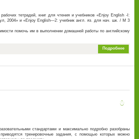
бочих тетрадей, книг для чтения и учебников «Enjoy English -I:
л, 2004» и «Enjoy English—2: учебник англ. яз. для нач. шк. / М 3
одимости помочь им в выполнении домашней работы по английскому
Подробнее
0
разовательными стандартами и максимально подробно разобраны
 приводятся тренировочные задания, с помощью которых можно