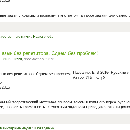
а 2015
ие задач с кратким и развернутым ответом, а также задачи для самост
стественные науки
/
Наука учёба
 язык без репетитора. Сдаем без проблем!
1-2015, 12:20
, просмотров: 2 278
Название:
ЕГЭ-2016. Русский 
Автор: И.Б. Голуб
о
а 2015
обный теоретический материал по всем темам школьного курса русског
и, повысить грамотность. К сложным заданиям приводятся ответы (ключ
уманитарные науки
/
Наука учёба