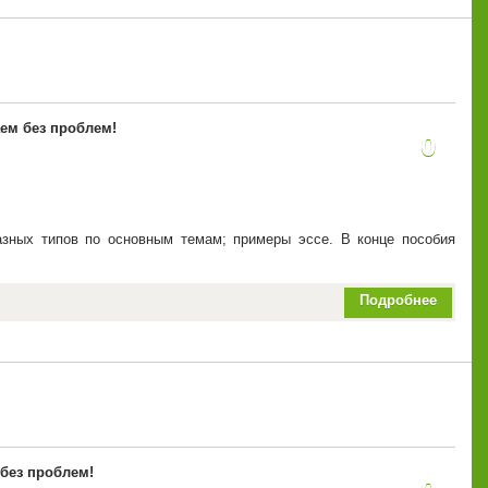
аем без проблем!
0
зных типов по основным темам; примеры эссе. В конце пособия
Подробнее
 без проблем!