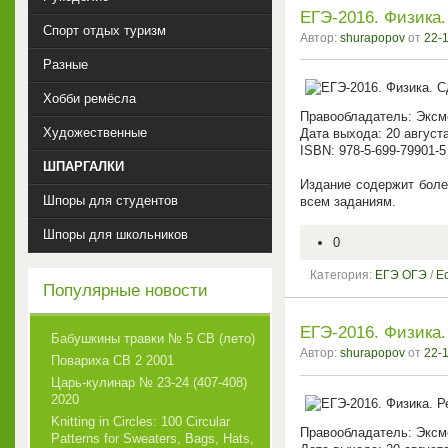
ЕГЭ-2016. Физика.
Спорт отдых туризм
Автор:
shurapopov
от
22-1
Разные
Хобби ремёсла
Правообладатель: Эксм
Художественные
Дата выхода: 20 август
ISBN: 978-5-699-79901-5
ШПАРГАЛКИ
Издание содержит боле
Шпоры для студентов
всем заданиям.
Шпоры для школьников
0
Категория:
ЕГЭ ОГЭ
/
Е
Популярные новости
ЕГЭ-2016. Физика.
Бабушкины травки № 5 СВ (лето)
Автор:
shurapopov
от
22-1
Повариха СВ 2 2001
Царь-кулинар № 23-24 (407-408)
2020
Knitting in Circles: 100 Circular
Правообладатель: Эксм
Patterns for Sweaters, Bags, Hats,