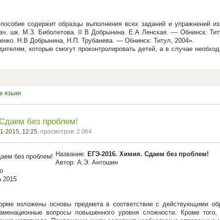
пособие содержит образцы выполнения всех заданий и упражнений из ра
нач. шк. М.З. Биболетова. II В Добрынина. Е.А Ленская. — Обнинск: Титу
енко. Н.В Добрынина, H.П. Трубанева. — Обнинск: Титул, 2004».
дителям, которые смогут проконтролировать детей, а в случае необх
е языки
 Сдаем без проблем!
1-2015, 12:25
, просмотров: 2 064
Название:
ЕГЭ-2016. Химия. Сдаем без проблем!
Автор: А.Э. Антошин
о
а 2015
орме изложены основы предмета в соответствии с действующими об
аменационные вопросы повышенного уровня сложности. Кроме того,