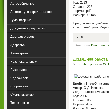
Год: 2013
Автомобильные
Страниц: 222
Формат: pdf
Архитектура строительство
Размер: 9,8 mb
Гуманитарные
Предлагаемое учебное п
класс: учеб. для общео
Для детей и родителей
Дом сад огород
0
Здоровье
Категория:
Иностранны
Кулинарные
Домашняя работа п
Развлекательные
Автор:
shurapopov
от
22-1
Рукоделие
Сделай сам
English-1: учебник анг
Спортивные
Автор: О.Д. Ивашова
Издательство «Экзамен
Схемы вышивки
Год: 2006
Страниц: 350
Технические
Формат: djvu
Размер: 6,8 mb