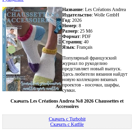
Название
: Les Créations Andrea
Издательство
: Wolle GmbH
Год
: 2026
Номер
: 8
Размер
: 25 Мб
Формат
: PDF
Страниц
: 40
Язык
: Français
Популярный французский
журнал по рукоделию
представляет новый выпуск.
Здесь любители вязания найдут
новую коллекцию вязаных
проектов - носочки, шарфы,
сумки.
Скачать Les Créations Andrea №8 2026 Chaussettes et
Accessoires
Скачать с Turbobit
Скачать с Katfile