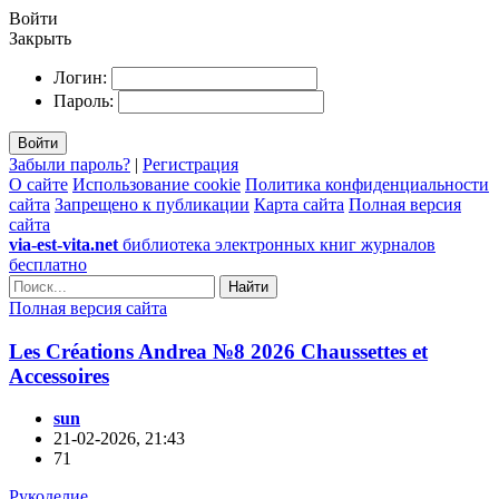
Войти
Закрыть
Логин:
Пароль:
Войти
Забыли пароль?
|
Регистрация
О сайте
Использование cookie
Политика конфиденциальности
сайта
Запрещено к публикации
Карта сайта
Полная версия
сайта
via-est-vita.net
библиотека электронных книг журналов
бесплатно
Найти
Полная версия сайта
Les Créations Andrea №8 2026 Chaussettes et
Accessoires
sun
21-02-2026, 21:43
71
Рукоделие