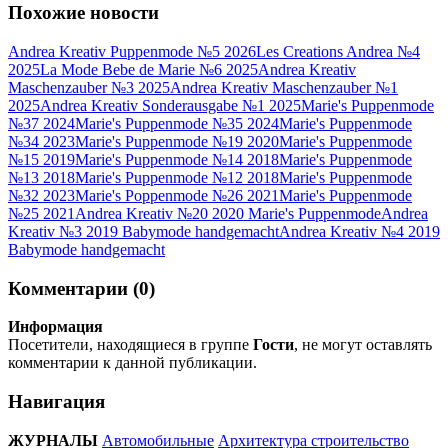
Похожие новости
Andrea Kreativ Puppenmode №5 2026
Les Creations Andrea №4
2025
La Mode Bebe de Marie №6 2025
Andrea Kreativ
Maschenzauber №3 2025
Andrea Kreativ Maschenzauber №1
2025
Andrea Kreativ Sonderausgabe №1 2025
Marie's Puppenmode
№37 2024
Marie's Puppenmode №35 2024
Marie's Puppenmode
№34 2023
Marie's Puppenmode №19 2020
Marie's Puppenmode
№15 2019
Marie's Puppenmode №14 2018
Marie's Puppenmode
№13 2018
Marie's Puppenmode №12 2018
Marie's Puppenmode
№32 2023
Marie's Poppenmode №26 2021
Marie's Puppenmode
№25 2021
Andrea Kreativ №20 2020 Marie's Puppenmode
Andrea
Kreativ №3 2019 Babymode handgemacht
Andrea Kreativ №4 2019
Babymode handgemacht
Комментарии (0)
Информация
Посетители, находящиеся в группе
Гости
, не могут оставлять
комментарии к данной публикации.
Навигация
ЖУРНАЛЫ
Автомобильные
Архитектура строительство