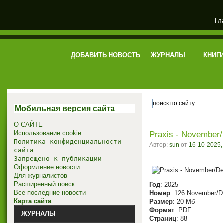
Гл
электронная библиотека
ДОБАВИТЬ НОВОСТЬ
ЖУРНАЛЫ
КНИГ
Мобильная версия сайта
О САЙТЕ
Использование cookie
Praxis - November
Политика конфиденциальности
Автор:
sun
от
16-10-2025,
сайта
Запрещено к публикации
Оформление новости
Для журналистов
Расширенный поиск
Год
: 2025
Все последние новости
Номер
: 126 November/
Карта сайта
Размер
: 20 Мб
Формат
: PDF
ЖУРНАЛЫ
Страниц
: 88