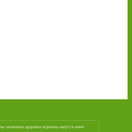
алы
запеканка
здоровье журналы
капуста
книги