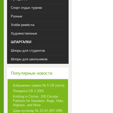
Спорт отдых туризм
Разные
Хобби ремёсла
Художественные
ШПАРГАЛКИ
Шпоры для студентов
Шпоры для школьников
Популярные новости
Бабушкины травки № 5 СВ (лето)
Повариха СВ 2 2001
Knitting in Circles: 100 Circular
Patterns for Sweaters, Bags, Hats,
Afghans, and More
Царь-кулинар № 23-24 (407-408)