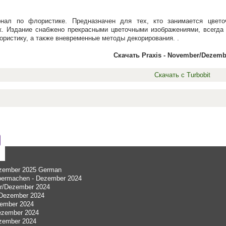
рнал по флористике. Предназначен для тех, кто занимается цвет
. Издание снабжено прекрасными цветочными изображениями, всегда 
ристику, а также вневременные методы декорирования. .
Скачать Praxis - November/Dezemb
Скачать с Turbobit
ezember 2025 German
bermachen - Dezember 2024
r/Dezember 2024
/Dezember 2024
zember 2024
ezember 2024
zember 2024