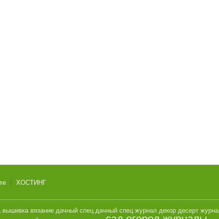
те
ХОСТИНГ
а
вышивка
вязание
дачный спец
дачный спец журнал
декор
десерт
журн
сад огород журналы