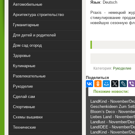
Язык
: Deutsch
Автомобильные
Praxis - немецкий жу
Архитектура строительство
стимулирование продаж
новейшую сезонную фло
Гуманитарные
Для детей и родителей
Дом сад огород
Здоровье
Кулинарные
Категория:
Рукоделие
Развлекательные
Поделиться
Рукоделие
Похожие новости:
Сделай сам
LandKind - November/D
Geschenkideen Zum Sel
Спортивные
Bloom’s Deco - Novembe
Liebes Land - November
Схемы вышивки
Landlust - November/De
LandIDEE - November/D
Технические
LandKind - November/De