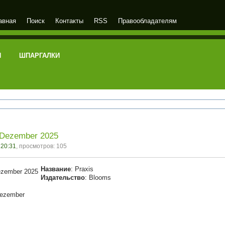
авная
Поиск
Контакты
RSS
Правообладателям
И
ШПАРГАЛКИ
/Dezember 2025
 20:31
, просмотров: 105
Название
: Praxis
Издательство
: Blooms
Dezember