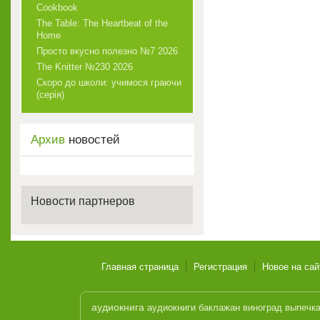
Cookbook
The Table: The Heartbeat of the
Home
Просто вкусно полезно №7 2026
The Knitter №230 2026
Скоро до школи: учимося граючи
(серія)
Архив
новостей
Новости партнеров
Главная страница
Регистрация
Новое на сай
аудиокнига
аудиокниги
баклажан
виноград
выпечк