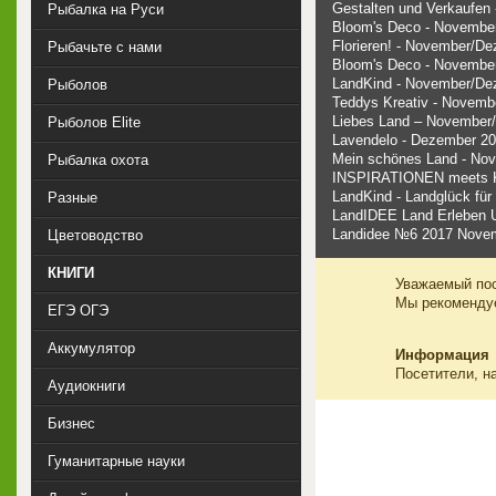
Gestalten und Verkaufen
Рыбалка на Руси
Bloom's Deco - Novembe
Florieren! - November/D
Рыбачьте с нами
Bloom's Deco - Novembe
LandKind - November/De
Рыболов
Teddys Kreativ - Novem
Liebes Land – November
Рыболов Elite
Lavendelo - Dezember 20
Mein schönes Land - No
Рыбалка охота
INSPIRATIONEN meets 
LandKind - Landglück fü
Разные
LandIDEE Land Erleben 
Landidee №6 2017 Nove
Цветоводство
КНИГИ
Уважаемый пос
Мы рекоменд
ЕГЭ ОГЭ
Аккумулятор
Информация
Посетители, н
Аудиокниги
Бизнес
Гуманитарные науки