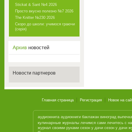
Stickat & Sant №4 2026
Просто вкусно полезно №7 2026
The Knitter №230 2026
Скоро до школи: учимося граючи
(серія)
Архив
новостей
Новости партнеров
Главная страница
Регистрация
Новое на сай
аудиокнига
аудиокниги
баклажан
виноград
выпечк
кулинарные журналы
лечимся сами
лечитесь с н
журнал
своими руками
сезон у дачи
сезон у дачи ж