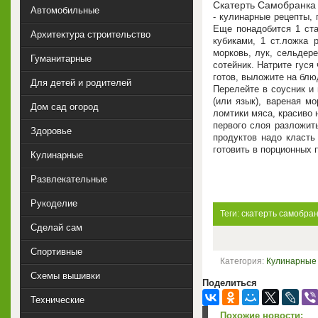
Скатерть Самобранка
Автомобильные
- кулинарные рецепты,
Еще понадобится 1 стак
Архитектура строительство
кубиками, 1 ст.ложка 
морковь, лук, сельдер
Гуманитарные
сотейник. Натрите гуся
готов, выложите на блю
Для детей и родителей
Перелейте в соусник и 
(или язык), вареная м
Дом сад огород
ломтики мяса, красиво 
первого слоя разложит
Здоровье
продуктов надо класть
готовить в порционных 
Кулинарные
Развлекательные
Рукоделие
Теги:
скатерть самобра
Сделай сам
Спортивные
Категория:
Кулинарные
Схемы вышивки
Поделиться
Технические
Похожие новости: