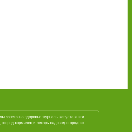
алы
запеканка
здоровье журналы
капуста
книги
 огород кормилец и лекарь
садовод огородник