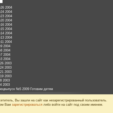
26 2004
24 2004
23 2004
20 2004
16 2004
15 2004
14 2004
13 2004
11 2004
9 2004
8 2004
7 2004
3 2004
26 2003
24 2003
21 2003
19 2003
8 2003
4 2003
пецвыпуск №5 2009 Готовим детям
етитель, Вы зашли на сайт как незарегистрированный пользователь.
уем Вам
зарегистрироваться
либо войти на сайт под своим именем.