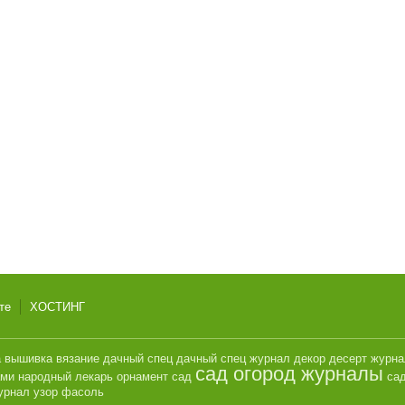
те
ХОСТИНГ
а
вышивка
вязание
дачный спец
дачный спец журнал
декор
десерт
журн
сад огород журналы
ами
народный лекарь
орнамент
сад
сад
урнал
узор
фасоль