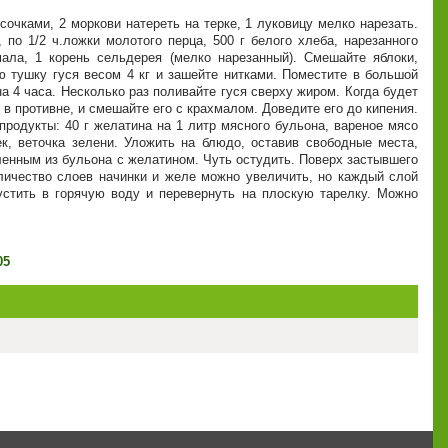
усочками, 2 моркови натереть на терке, 1 луковицу мелко нарезать.
 по 1/2 ч.ложки молотого перца, 500 г белого хлеба, нарезанного
хмала, 1 корень сельдерея (мелко нарезанный). Смешайте яблоки,
ю тушку гуся весом 4 кг и зашейте нитками. Поместите в большой
на 4 часа. Несколько раз поливайте гуся сверху жиром. Когда будет
в противне, и смешайте его с крахмалом. Доведите его до кипения.
продукты: 40 г желатина на 1 литр мясного бульона, вареное мясо
ек, веточка зелени. Уложить на блюдо, оставив свободные места,
вленным из бульона с желатином. Чуть остудить. Поверх застывшего
оличество слоев начинки и желе можно увеличить, но каждый слой
стить в горячую воду и перевернуть на плоскую тарелку. Можно
05