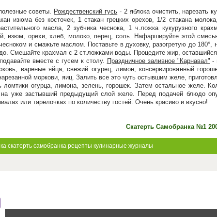
 полезные советы.
Рождественский гусь
- 2 яблока очистить, нарезать к
ан изюма без косточек, 1 стакан грецких орехов, 1/2 стакана молока,
растительного масла, 2 зубчика чеснока, 1 ч.ложка кукурузного кра
ей, изюм, орехи, хлеб, молоко, перец, соль. Нафаршируйте этой смесь
 чесноком и смажьте маслом. Поставьте в духовку, разогретую до 180°, 
до. Смешайте крахмал с 2 ст.ложками воды. Процедите жир, оставшийся 
подавайте вместе с гусем к столу.
Праздничное заливное "Карнавал"
- 
орковь, вареные яйца, свежий огурец, лимон, консервированный горош
нарезанной моркови, яиц. Залить все это чуть остывшим желе, пригото
ь ломтики огурца, лимона, зелень, горошек. Затем остальное желе. К
 на уже застывший предыдущий слой желе. Перед подачей блюдо опу
пиалах или тарелочках по количеству гостей. Очень красиво и вкусно!
Скатерть Самобранка №1 20
нка
скатерть самобранка рецепты
кулинарные журналы