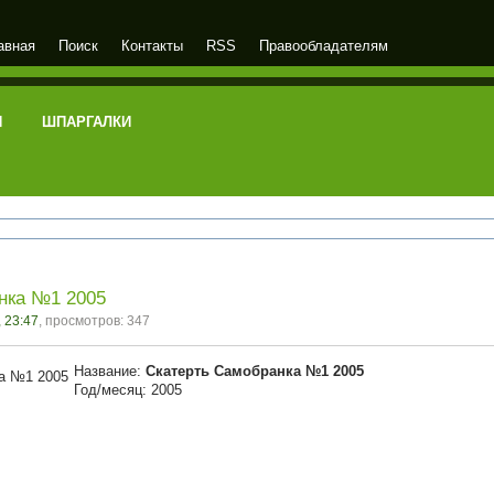
авная
Поиск
Контакты
RSS
Правообладателям
И
ШПАРГАЛКИ
нка №1 2005
 23:47
, просмотров: 347
Название:
Скатерть Самобранка №1 2005
Год/месяц: 2005