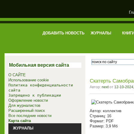
Гл
электронная библиотека
ДОБАВИТЬ НОВОСТЬ
ЖУРНАЛЫ
КНИГ
Мобильная версия сайта
О САЙТЕ
Использование cookie
Скатерть Самобра
Политика конфиденциальности
Автор:
next
от
12-10-2024,
сайта
Запрещено к публикации
Оформление новости
Для журналистов
Расширенный поиск
Автор: коллектив
Все последние новости
Страниц: 16
Карта сайта
Формат: PDF
Размер: 3,9 Мб
ЖУРНАЛЫ