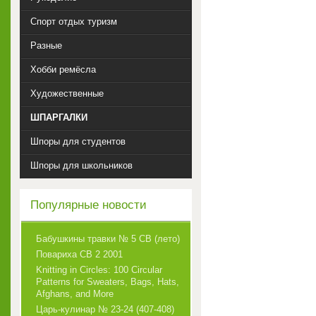
Спорт отдых туризм
Разные
Хобби ремёсла
Художественные
ШПАРГАЛКИ
Шпоры для студентов
Шпоры для школьников
Популярные новости
Бабушкины травки № 5 СВ (лето)
Повариха СВ 2 2001
Knitting in Circles: 100 Circular
Patterns for Sweaters, Bags, Hats,
Afghans, and More
Царь-кулинар № 23-24 (407-408)