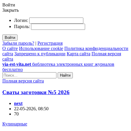
Войти
Закрыть
Логин:
Пароль:
Войти
Забыли пароль?
|
Регистрация
О сайте
Использование cookie
Политика конфиденциальности
сайта
Запрещено к публикации
Карта сайта
Полная версия
сайта
via-est-vita.net
библиотека электронных книг журналов
бесплатно
Найти
Полная версия сайта
Сваты заготовки №5 2026
next
22-05-2026, 08:50
70
Кулинарные