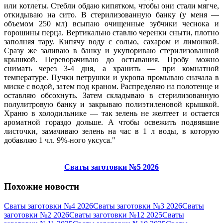
или котлеты. Стебли обдаю кипятком, чтобы они стали мягче,
откидываю на сито. В стерилизованную банку (у меня —
объемом 250 мл) всыпаю очищенные зубчики чеснока и
горошины перца. Вертикально ставлю черенки сныти, плотно
заполняя тару. Кипячу воду с солью, сахаром и лимонкой.
Сразу же заливаю в банку и укупориваю стерилизованной
крышкой. Переворачиваю до остывания. Пробу можно
снимать через 3-4 дня, а хранить — при комнатной
температуре. Пучки петрушки и укропа промываю сначала в
миске с водой, затем под краном. Распределяю на полотенце и
оставляю обсохнуть. Затем складываю в стерилизованную
полулитровую банку и закрываю полиэтиленовой крышкой.
Храню в холодильнике — так зелень не желтеет и остается
ароматной гораздо дольше. А чтобы освежить подвявшие
листочки, замачиваю зелень на час в 1 л воды, в которую
добавляю 1 чл. 9%-ного уксуса.
Сваты заготовки №5 2026
Похожие новости
Сваты заготовки №4 2026
Сваты заготовки №3 2026
Сваты
заготовки №2 2026
Сваты заготовки №12 2025
Сваты