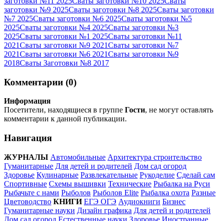
заготовки №11 2025
Сваты заготовки №10 2025
Сваты
заготовки №9 2025
Сваты заготовки №8 2025
Сваты заготовки
№7 2025
Сваты заготовки №6 2025
Сваты заготовки №5
2025
Сваты заготовки №4 2025
Сваты заготовки №3
2025
Сваты заготовки №1 2025
Сваты заготовки №11
2021
Сваты заготовки №9 2021
Сваты заготовки №7
2021
Сваты заготовки №6 2021
Сваты заготовки №9
2018
Сваты Заготовки №8 2017
Комментарии (0)
Информация
Посетители, находящиеся в группе
Гости
, не могут оставлять
комментарии к данной публикации.
Навигация
ЖУРНАЛЫ
Автомобильные
Архитектура строительство
Гуманитарные
Для детей и родителей
Дом сад огород
Здоровье
Кулинарные
Развлекательные
Рукоделие
Сделай сам
Спортивные
Схемы вышивки
Технические
Рыбалка на Руси
Рыбачьте с нами
Рыболов
Рыболов Elite
Рыбалка охота
Разные
Цветоводство
КНИГИ
ЕГЭ ОГЭ
Аудиокниги
Бизнес
Гуманитарные науки
Дизайн графика
Для детей и родителей
Дом сад огород
Естественные науки
Здоровье
Иностранные