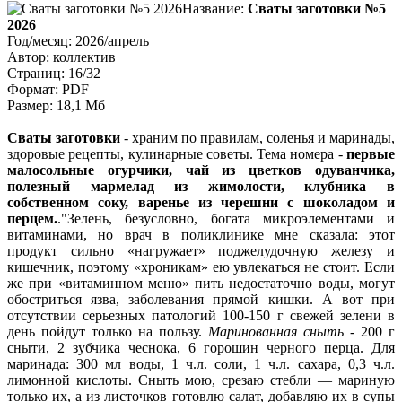
Название:
Сваты заготовки №5
2026
Год/месяц: 2026/апрель
Автор: коллектив
Страниц: 16/32
Формат: PDF
Размер: 18,1 Мб
Сваты заготовки
- храним по правилам, соленья и маринады,
здоровые рецепты, кулинарные советы. Тема номера -
первые
малосольные огурчики, чай из цветков одуванчика,
полезный мармелад из жимолости, клубника в
собственном соку, варенье из черешни с шоколадом и
перцем.
.
Зелень, безусловно, богата микроэлементами и
витаминами, но врач в поликлинике мне сказала: этот
продукт сильно «нагружает» поджелудочную железу и
кишечник, поэтому «хроникам» ею увлекаться не стоит. Если
же при «витаминном меню» пить недостаточно воды, могут
обостриться язва, заболевания прямой кишки. А вот при
отсутствии серьезных патологий 100-150 г свежей зелени в
день пойдут только на пользу.
Маринованная сныть
- 200 г
сныти, 2 зубчика чеснока, 6 горошин черного перца. Для
маринада: 300 мл воды, 1 ч.л. соли, 1 ч.л. сахара, 0,3 ч.л.
лимонной кислоты. Сныть мою, срезаю стебли — мариную
только их, а из листочков готовлю салат, добавляю их в супы