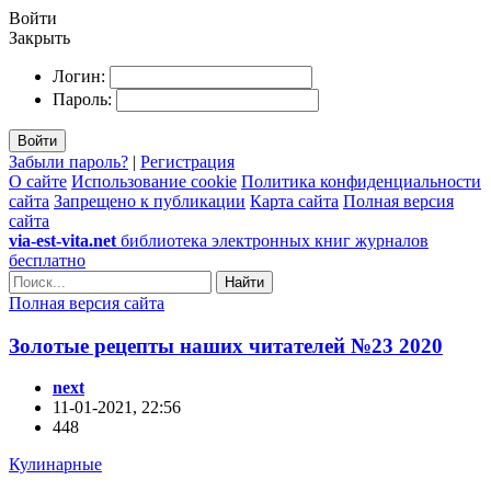
Войти
Закрыть
Логин:
Пароль:
Войти
Забыли пароль?
|
Регистрация
О сайте
Использование cookie
Политика конфиденциальности
сайта
Запрещено к публикации
Карта сайта
Полная версия
сайта
via-est-vita.net
библиотека электронных книг журналов
бесплатно
Найти
Полная версия сайта
Золотые рецепты наших читателей №23 2020
next
11-01-2021, 22:56
448
Кулинарные