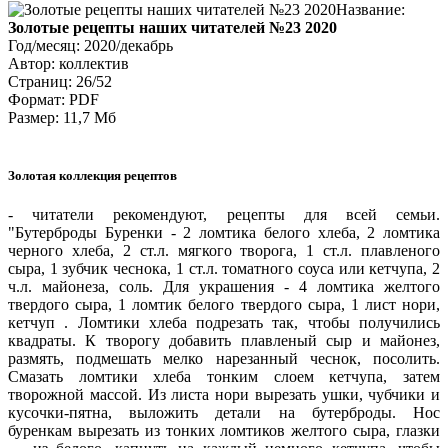
Название:
Золотые рецепты наших читателей №23 2020
Год/месяц: 2020/декабрь
Автор: коллектив
Страниц: 26/52
Формат: PDF
Размер: 11,7 Мб
Золотая коллекция рецептов
- читатели рекомендуют, рецепты для всей семьи.
Бутерброды Буренки - 2 ломтика белого хлеба, 2 ломтика
черного хлеба, 2 ст.л. мягкого творога, 1 ст.л. плавленого
сыра, 1 зубчик чеснока, 1 ст.л. томатного соуса или кетчупа, 2
ч.л. майонеза, соль. Для украшения - 4 ломтика желтого
твердого сыра, 1 ломтик белого твердого сыра, 1 лист нори,
кетчуп . Ломтики хлеба подрезать так, чтобы получились
квадраты. К творогу добавить плавленый сыр и майонез,
размять, подмешать мелко нарезанный чеснок, посолить.
Смазать ломтики хлеба тонким слоем кетчупа, затем
творожной массой. Из листа нори вырезать ушки, чубчики и
кусочки-пятна, выложить детали на бутерброды. Нос
буренкам вырезать из тонких ломтиков желтого сыра, глазки