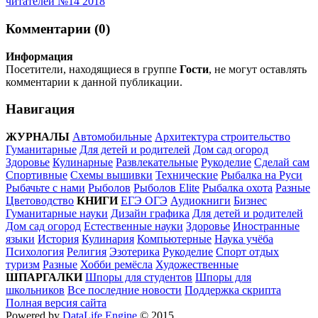
читателей №14 2018
Комментарии (0)
Информация
Посетители, находящиеся в группе
Гости
, не могут оставлять
комментарии к данной публикации.
Навигация
ЖУРНАЛЫ
Автомобильные
Архитектура строительство
Гуманитарные
Для детей и родителей
Дом сад огород
Здоровье
Кулинарные
Развлекательные
Рукоделие
Сделай сам
Спортивные
Схемы вышивки
Технические
Рыбалка на Руси
Рыбачьте с нами
Рыболов
Рыболов Elite
Рыбалка охота
Разные
Цветоводство
КНИГИ
ЕГЭ ОГЭ
Аудиокниги
Бизнес
Гуманитарные науки
Дизайн графика
Для детей и родителей
Дом сад огород
Естественные науки
Здоровье
Иностранные
языки
История
Кулинария
Компьютерные
Наука учёба
Психология
Религия
Эзотерика
Рукоделие
Спорт отдых
туризм
Разные
Хобби ремёсла
Художественные
ШПАРГАЛКИ
Шпоры для студентов
Шпоры для
школьников
Все последние новости
Поддержка скрипта
Полная версия сайта
Powered by
DataLife Engine
© 2015